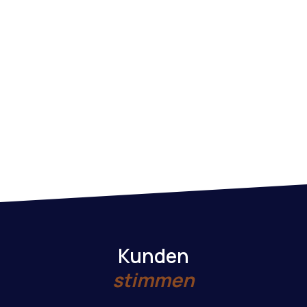
Marke wird nicht erklärt,
sondern
selbstverständlich Teil
des Raums.
Showrooms entdecken
Kunden
stimmen