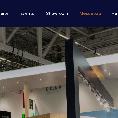
seite
Events
Showroom
Messebau
Re