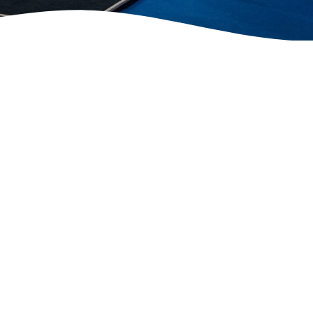
t verpufft – statt zu
n.