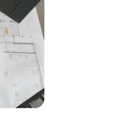
Mehr Sicht
mehr Gesp
mehr Wirk
Mehr Aufmerksamkeit
Durch individuelle Ge
Markenbotschaften bl